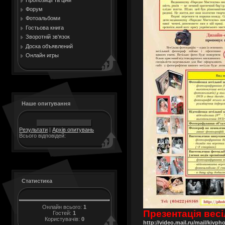
Форум
Фотоальбоми
Гостьова книга
Зворотній зв'язок
Доска объявлений
Онлайн игры
Наше опитування
Результати
|
Архів опитувань
Всього відповідей:
Статистика
Онлайн всього:
1
Презентація весі
Гостей:
1
Користувачів:
0
http://video.mail.ru/mail/kivp