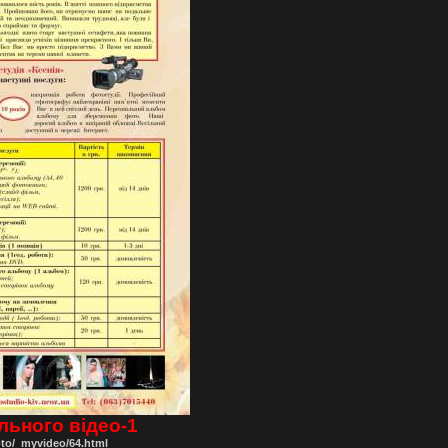
льного відео-1
hoto/_myvideo/64.html