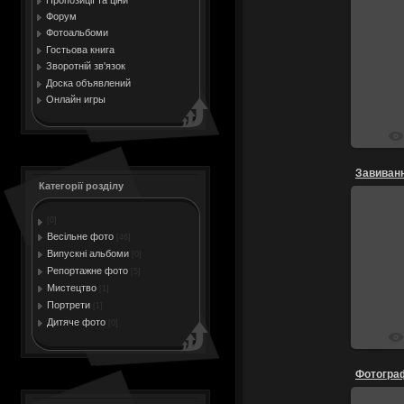
Форум
Фотоальбоми
Гостьова книга
Зворотній зв'язок
Доска объявлений
Онлайн игры
Завиван
Категорії розділу
[0]
Весільне фото
[46]
Випускні альбоми
[0]
Репортажне фото
[5]
Мистецтво
[1]
Портрети
[1]
Дитяче фото
[0]
Фотограф