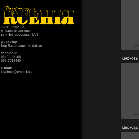
76015, Україна,
м.Івано-Франківськ
вул.Новгородська. 9А/9
Директор:
Ігор Васильович Казімірко
телефон:
03422-48168
Церковь
063-7015440
e-mail:
kivphoto@tvnet.if.ua
Церковь