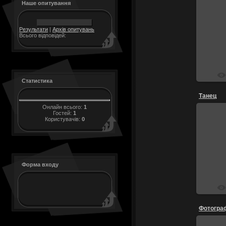
Наше опитування
Результати
|
Архів опитувань
Всього відповідей:
Статистика
Танец
Онлайн всього:
1
Гостей:
1
Користувачів:
0
Форма входу
Фотограф