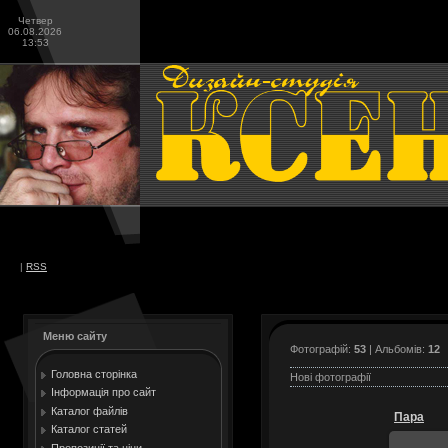
Четвер
06.08.2026
13:53
|
RSS
Меню сайту
Фотографій:
53
| Альбомів:
12
Головна сторінка
Нові фотографії
Інформація про сайт
Каталог файлів
Пара
Каталог статей
Пропозиції та ціни