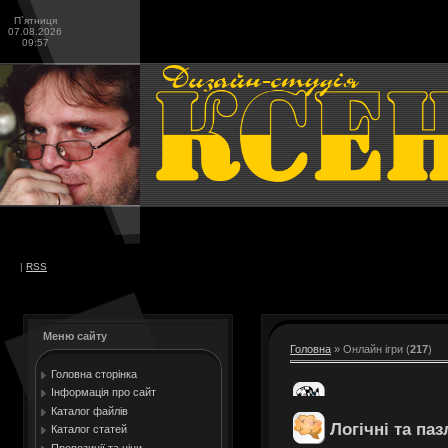
П`ятниця
07.08.2026
09:57
|
RSS
Меню сайту
Головна
»
Онлайн ігри
(
217
)
Головна сторінка
Інформація про сайт
Каталог файлів
Логічні та паз
Каталог статей
Пропозиції та ціни