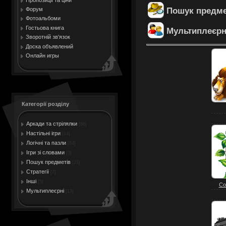
Пошук предме
Форум
Фотоальбоми
Гостьова книга
Мультиплеєрн
Зворотній зв'язок
Доска объявлений
Онлайн игры
Категорії розділу
Аркади та стрілялки
[86]
Настільні ігри
[14]
Логічні та пазли
[64]
Ігри зі словами
[5]
Пошук предметів
[23]
Стратегії
[7]
Інші
[5]
Со
Мультиплеєрні
[13]