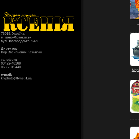
76015, Україна,
м.Івано-Франківськ
вул.Новгородська. 9А/9
Директор:
Ігор Васильович Казімірко
телефон:
03422-48168
063-7015440
Морс
e-mail:
kivphoto@tvnet.if.ua