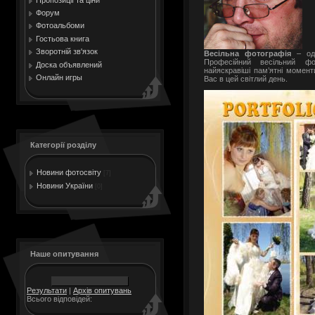
Форум
Фотоальбоми
Гостьова книга
Зворотній зв'язок
Весільна фотографія
– оди
Професійний весільний ф
Доска объявлений
найяскравіші пам’ятні момен
Онлайн игры
Вас в цей світлий день.
Категорії розділу
Новини фотосвіту
[7]
Новини України
[0]
Наше опитування
Результати
|
Архів опитувань
Всього відповідей: