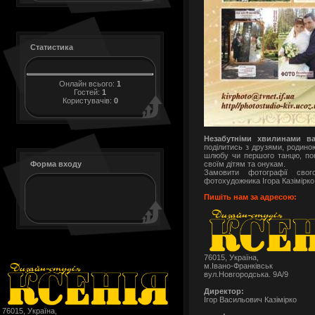
Статистика
Онлайн всього:
1
Гостей:
1
Користувачів:
0
Незабутніми хвилинами в
поділитись з друзями, родиною
шлюбу чи першого танцю, пок
своїм дітям та онукам.
Форма входу
Замовити фотографії свог
фотохудожника Ігора Казімірк
Пишіть нам за адресою:
76015, Україна,
м.Івано-Франківськ
вул.Новгородська. 9А/9
Директор:
Ігор Васильович Казімірко
76015, Україна,