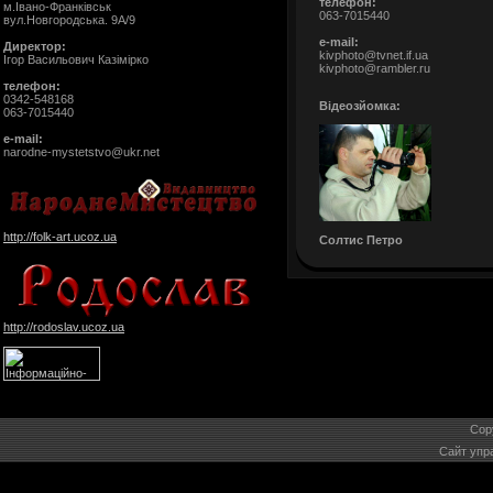
телефон:
м.Івано-Франківськ
063-7015440
вул.Новгородська. 9А/9
e-mail:
Директор:
kivphoto@tvnet.if.ua
Ігор Васильович Казімірко
kivphoto@rambler.ru
телефон:
0342-548168
Відеозйомка:
063-7015440
e-mail:
narodne-mystetstvo@ukr.net
http://folk-art.ucoz.ua
Солтис Петро
http://rodoslav.ucoz.ua
Cop
Сайт упр