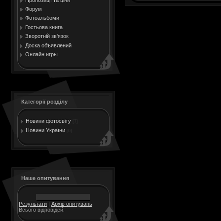
Форум
Фотоальбоми
Гостьова книга
Зворотній зв'язок
Доска объявлений
Онлайн игры
Категорії розділу
Новини фотосвіту
[7]
Новини України
[0]
Наше опитування
Результати
|
Архів опитувань
Всього відповідей: