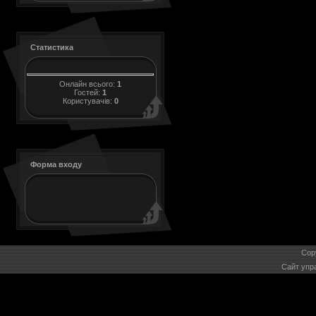
Статистика
Онлайн всього:
1
Гостей:
1
Користувачів:
0
Форма входу
Cop
Сайт упр