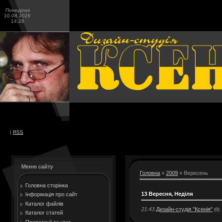
Понеділок
10.08.2026
14:26
|
RSS
Меню сайту
Головна
»
2009
»
Вересень
Головна сторінка
13 Вересня, Неділя
Інформація про сайт
Каталог файлів
21:43
Дизайн-студія "Ксенія"
(0)
Каталог статей
Пропозиції та ціни