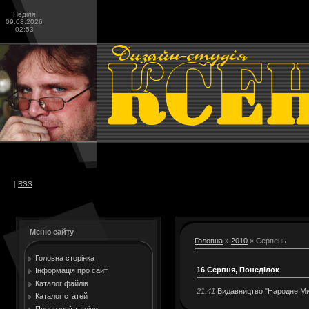
Неділя
09.08.2026
02:53
|
RSS
Меню сайту
Головна
»
2010
»
Серпень
Головна сторінка
16 Серпня, Понеділок
Інформація про сайт
Каталог файлів
21:41
Видавництво "Народне Мис
Каталог статей
Пропозиції та ціни