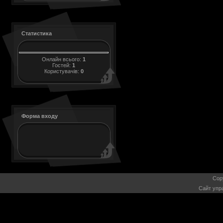
Статистика
Онлайн всього:
1
Гостей:
1
Користувачів:
0
Форма входу
Cop
Сайт упр