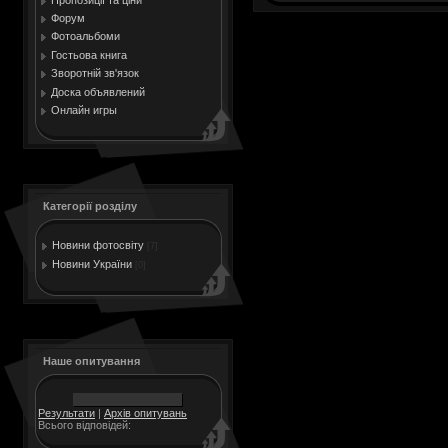
Форум
Фотоальбоми
Гостьова книга
Зворотній зв'язок
Доска объявлений
Онлайн игры
Категорії розділу
Новини фотосвіту
[7]
Новини України
[0]
Наше опитування
Результати
|
Архів опитувань
Всього відповідей: